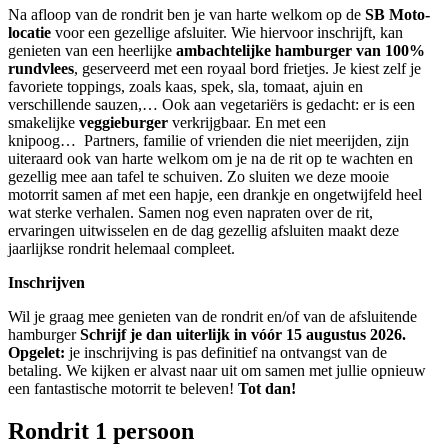
Na afloop van de rondrit ben je van harte welkom op de
SB Moto-
locatie
voor een gezellige afsluiter.
Wie hiervoor inschrijft, kan
genieten van een heerlijke
ambachtelijke hamburger van 100%
rundvlees
, geserveerd met een royaal bord frietjes. Je kiest zelf je
favoriete toppings, zoals kaas, spek, sla, tomaat, ajuin en
verschillende sauzen,… Ook aan vegetariërs is gedacht: er is een
smakelijke
veggieburger
verkrijgbaar. En met een
knipoog… Partners, familie of vrienden die niet meerijden, zijn
uiteraard ook van harte welkom om je na de rit op te wachten en
gezellig mee aan tafel te schuiven. Zo sluiten we deze mooie
motorrit samen af met een hapje, een drankje en ongetwijfeld heel
wat sterke verhalen. Samen nog even napraten over de rit,
ervaringen uitwisselen en de dag gezellig afsluiten maakt deze
jaarlijkse rondrit helemaal compleet.
Inschrijven
Wil je graag mee genieten van de rondrit en/of van de afsluitende
hamburger
Schrijf je dan uiterlijk in vóór 15 augustus 2026.
Opgelet:
je inschrijving is pas definitief na ontvangst van de
betaling. We kijken er alvast naar uit om samen met jullie opnieuw
een fantastische motorrit te beleven!
Tot dan!
Rondrit 1 persoon