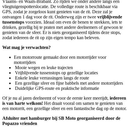
Vlaams- en Waals-Brabant. Zo rijden we onder andere langs een
vliegtuigenspotterslocatie. De volledige route is beschikbaar via
GPS, zodat je zorgeloos kunt genieten van de rit. Deze zal je
ontvangen 1 dag voor de rit. Onderweg zijn er twee
vrijblijvende
tussenstops
voorzien. Ideaal om even de benen te strekken, iets te
drinken, gezellig bij te praten met andere deelnemers of gewoon te
genieten van de sfeer. Er is niets georganiseerd tijdens deze stops,
zodat iedereen de rit op zijn eigen tempo kan beleven.
Wat mag je verwachten?
Een motorroute gemaakt door een motorrijder voor
motorrijders
Mooie wegen en leuke trajecten
Vrijblijvende tussenstops op gezellige locaties
Enkele leuke verrassingen langs de route
Een gezellige sfeer en fijne babbels met andere motorrijders
Duidelijke GPS-route en praktische informatie
Of je nu al jaren deelneemt of voor de eerste keer meerijdt,
iedereen
is van harte welkom!
Het draait vooral om samen te genieten van
een motorrit, een gezellige sfeer en een fantastische dag op de motor.
Afsluiter met hamburger bij SB Moto georganiseerd door de
Popazzo vrienden